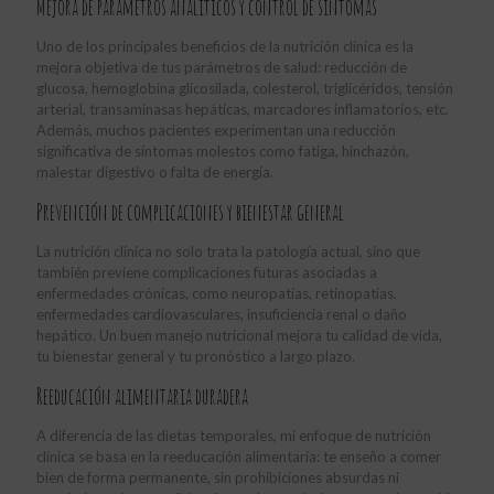
Mejora de parámetros analíticos y control de síntomas
Uno de los principales beneficios de la nutrición clínica es la
mejora objetiva de tus parámetros de salud: reducción de
glucosa, hemoglobina glicosilada, colesterol, triglicéridos, tensión
arterial, transaminasas hepáticas, marcadores inflamatorios, etc.
Además, muchos pacientes experimentan una reducción
significativa de síntomas molestos como fatiga, hinchazón,
malestar digestivo o falta de energía.
Prevención de complicaciones y bienestar general
La nutrición clínica no solo trata la patología actual, sino que
también previene complicaciones futuras asociadas a
enfermedades crónicas, como neuropatías, retinopatías,
enfermedades cardiovasculares, insuficiencia renal o daño
hepático. Un buen manejo nutricional mejora tu calidad de vida,
tu bienestar general y tu pronóstico a largo plazo.
Reeducación alimentaria duradera
A diferencia de las dietas temporales, mi enfoque de nutrición
clínica se basa en la reeducación alimentaria: te enseño a comer
bien de forma permanente, sin prohibiciones absurdas ni